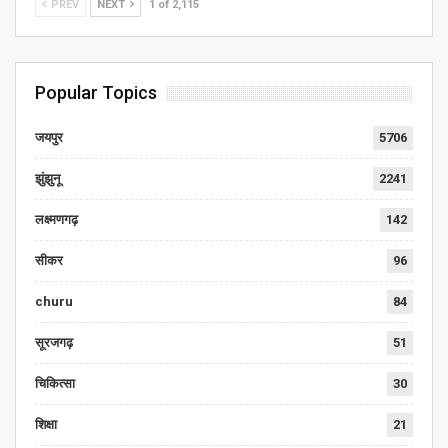
PREV
NEXT
1 of 2,115
Popular Topics
जयपुर
5706
झुंझुनू
2241
लक्ष्मणगढ़
142
सीकर
96
churu
84
सूरजगढ़
51
चिकित्सा
30
शिक्षा
21