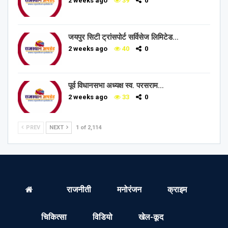
2 weeks ago
39
0
जयपुर सिटी ट्रांसपोर्ट सर्विसेज लिमिटेड…
2 weeks ago
40
0
पूर्व विधानसभा अध्यक्ष स्व. परसराम…
2 weeks ago
33
0
PREV
NEXT
1 of 2,114
राजनीती
मनोरंजन
क्राइम
चिकित्सा
विडियो
खेल-कूद