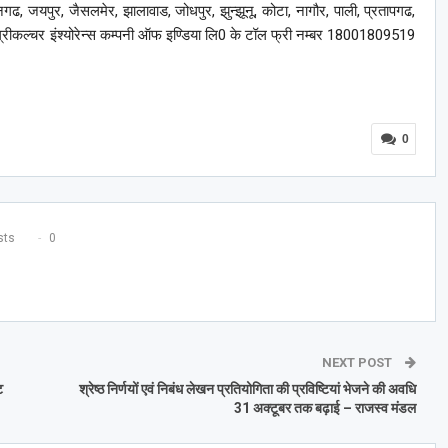
नगढ, जयपुर, जैसलमेर, झालावाड, जोधपुर, झुन्झूनू, कोटा, नागौर, पाली, प्रतापगढ,
ग्रीकल्चर इंश्योरेन्स कम्पनी ऑफ इण्डिया लि0 के टॉल फ्री नम्बर 18001809519
0
ts
0
NEXT POST
ट
श्रेष्ठ निर्णयों एवं निबंध लेखन प्रतियोगिता की प्रविष्टियां भेजने की अवधि
31 अक्टूबर तक बढ़ाई – राजस्व मंडल