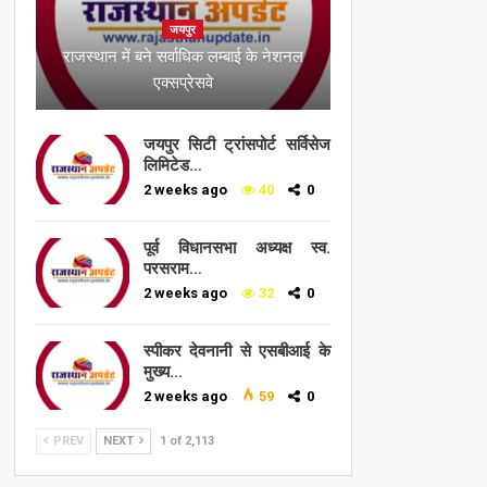
जयपुर
राजस्थान में बने सर्वाधिक लम्बाई के नेशनल
एक्सप्रेसवे
जयपुर सिटी ट्रांसपोर्ट सर्विसेज
लिमिटेड…
2 weeks ago
40
0
पूर्व विधानसभा अध्यक्ष स्व.
परसराम…
2 weeks ago
32
0
स्पीकर देवनानी से एसबीआई के
मुख्य…
2 weeks ago
59
0
PREV
NEXT
1 of 2,113