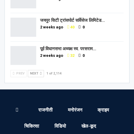
जयपुर सिटी ट्रांसपोर्ट सर्विसेज लिमिटेड…
2 weeks ago
40
0
पूर्व विधानसभा अध्यक्ष स्व. परसराम…
2 weeks ago
32
0
PREV
NEXT
1 of 2,114
राजनीती
मनोरंजन
क्राइम
चिकित्सा
विडियो
खेल-कूद