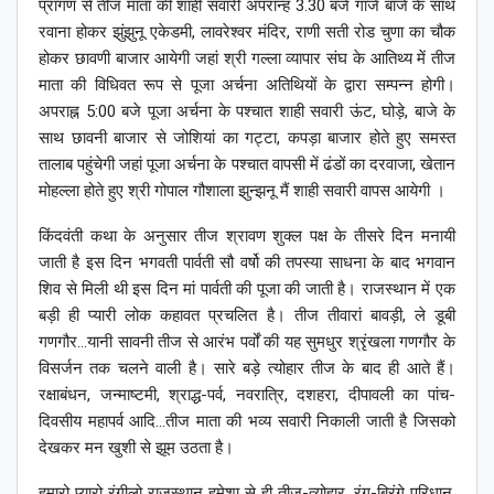
प्रांगण से तीज माता की शाही सवारी अपरान्ह 3.30 बजे गाजे बाजे के साथ
रवाना होकर झुंझुनू एकेडमी, लावरेश्वर मंदिर, राणी सती रोड चुणा का चौक
होकर छावणी बाजार आयेगी जहां श्री गल्ला व्यापार संघ के आतिथ्य में तीज
माता की विधिवत रूप से पूजा अर्चना अतिथियों के द्वारा सम्पन्न होगी।
अपराह्न 5:00 बजे पूजा अर्चना के पश्चात शाही सवारी ऊंट, घोड़े, बाजे के
साथ छावनी बाजार से जोशियां का गट्टा, कपड़ा बाजार होते हुए समस्त
तालाब पहुंचेगी जहां पूजा अर्चना के पश्चात वापसी में ढंडों का दरवाजा, खेतान
मोहल्ला होते हुए श्री गोपाल गौशाला झुन्झनू मैं शाही सवारी वापस आयेगी ।
किंदवंती कथा के अनुसार तीज श्रावण शुक्ल पक्ष के तीसरे दिन मनायी
जाती है इस दिन भगवती पार्वती सौ वर्षो की तपस्या साधना के बाद भगवान
शिव से मिली थी इस दिन मां पार्वती की पूजा की जाती है। राजस्थान में एक
बड़ी ही प्यारी लोक कहावत प्रचलित है। तीज तीवारां बावड़ी, ले डूबी
गणगौर…यानी सावनी तीज से आरंभ पर्वों की यह सुमधुर श्रृंखला गणगौर के
विसर्जन तक चलने वाली है। सारे बड़े त्योहार तीज के बाद ही आते हैं।
रक्षाबंधन, जन्माष्टमी, श्राद्ध-पर्व, नवरात्रि, दशहरा, दीपावली का पांच-
दिवसीय महापर्व आदि…तीज माता की भव्य सवारी निकाली जाती है जिसको
देखकर मन खुशी से झूम उठता है।
हमारो प्यारो रंगीलो राजस्थान हमेशा से ही तीज-त्योहार, रंग-बिरंगे परिधान,