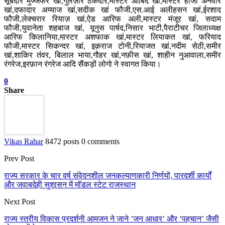
सूबेदार मुज्जफर खां,गुलज़ार ठेकेदार,मास्टर आबिद खां,मास्टर हाजी अनवार
खां,दफादार अय्याज खां,सदीक खां फौजी,एस.आई अलीहसन खां,ईरशाद
फौजी,लेक्चरार रियाज़ खां,ऐड आरिफ अली,मास्टर मंजूर खां, सदाम
फौजी,युवानेता शहबाज खां, यूनुस पार्षद,निसार भाटी,पैराटीचर जिलाध्यक्ष
आरिफ किलानिया,मास्टर अशफाक खां,मास्टर लियाकत खां, फरियाद
फौजी,मास्टर सिकन्दर खां, इक़राज टोनी,रियाजत खां,नदीम सेठी,समीर
खां,शाकिर तंवर, बिलाल भाया,गौहर खां,नफ़ीस खां, शाहीन नुआवाला,समीर
रंगरेज,इरफ़ान रंगरेज आदि सैंकड़ों लोगो ने स्वागत किया।
0
Share
Vikas Rahar
8472 posts
0 comments
Prev Post
राज्य सरकार के चार वर्ष संवेदनशील जनकल्याणकारी निर्णयों, पारदर्शी कार्यों
और जवाबदेही सुशासन में मॉडल स्टेट राजस्थान
Next Post
राज्य स्तरीय विकास प्रदर्शनी आमजन ने जाने ’जन आधार’ और ’पहचान’ जैसी