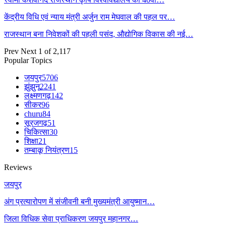
केंद्रीय विधि एवं न्याय मंत्री अर्जुन राम मेघवाल की पहल पर…
राजस्थान बना निवेशकों की पहली पसंद, औद्योगिक विकास की नई…
Prev
Next
1 of 2,117
Popular Topics
जयपुर
5706
झुंझुनू
2241
लक्ष्मणगढ़
142
सीकर
96
churu
84
सूरजगढ़
51
चिकित्सा
30
शिक्षा
21
तम्बाकू नियंत्रण
15
Reviews
जयपुर
अंग प्रत्यारोपण में संजीवनी बनी मुख्यमंत्री आयुष्मान…
जिला विधिक सेवा प्राधिकरण जयपुर महानगर…