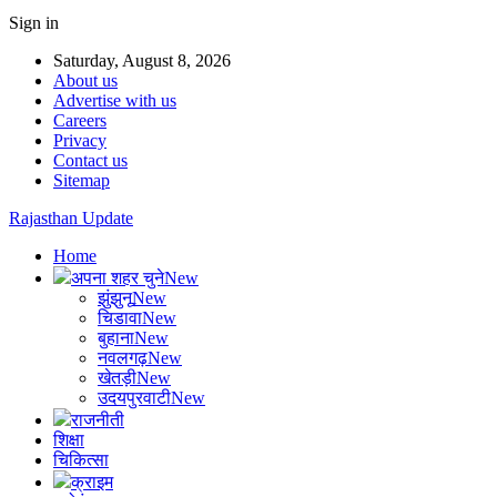
Sign in
Saturday, August 8, 2026
About us
Advertise with us
Careers
Privacy
Contact us
Sitemap
Rajasthan Update
Home
अपना शहर चुने
New
झुंझुनू
New
चिडावा
New
बुहाना
New
नवलगढ़
New
खेतड़ी
New
उदयपुरवाटी
New
राजनीती
शिक्षा
चिकित्सा
क्राइम