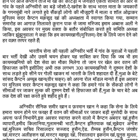
होने पर आज कप्तान ताज मो खां की कोटड़ी में जनहित एकता समिति की और से
गांव के पहले अग्निवीरो का बड़े जोशो-ऐ-खरोश के साथ भारत माता के जयकारों
के गगनचुंबी नारे लगाते हुवे सैंकड़ों लोगो की मौजूदगी में माला व शॉल ओढ़ाकर
मुस्लिम सदर कैप्टन मक़सूद खां की अध्यक्षता में स्वागत किया गया, सम्मान
समारोह का आगाज़ तिलावते क़ुरान पाक से जामा मस्जिद इमाम अब्बास अली ने
किया, इस अवसर पर मुख्य वक्ता के बतौर संबोधित करते हुवे समिति अध्यक्ष
जाकिर झुंझुनुवाला ने कहा कि हम कायमखानी(मुस्लिम) देश के लिये जान देने को
हर वक़्त तत्पर रहते हैं|
भारतीय सेना की पहली अग्निवीर भर्ती में गांव के युवाओं ने पहली
बार भर्ती देखी और उसमें चयन होकर यह साबित कर दिया कि जब भी हम
कायमखनियो को देश सेवा का मौका मिलेगा तो जान पर खेल कर वतन की
हिफाजत करेंगे इसीलिए अभी तक लगभग 300 कायमखनियो ने दुश्मन देशों के
साथ लड़ते हुवे सीने पर गोली खाकर मां भारती के लिये शहादत दी हैं,नुआ के बेटे
सांसद कैप्टन अय्यूब खान(वीर चक्र) को अपना रोल मॉडल मानते हैं इस अवसर
पर मुस्लिम सदर कैप्टन मक़सूद खान ने कहा कि हमारे गांव के सेंकडो लोगों ने
सीमाओं पर जाकर मुल्क की दुश्मन देशों से हिफाजत की हैं,नुआ के चार बेटे अब
तक देश की रक्षा करते हुवे शहीद हुवे हैं।
अग्निवीर सैनिक समीर खान व फ़रमान खान ने कहा कि सेना के लिये
हमारा चयन होने पर फख्र हैं वतन की सीमाओं पर जाकर बड़ी मुस्तेदी के साथ
अपना फर्ज निभायेंगे,इस अवसर स्वागत करने वालो में कैप्टन अबरार खां,हुसैन
व्यापारी,हमीद किलानिया,गुलामनबी भाटी,कैप्टन इश्तियाक खां,सूबेदार अनीश
खां,मुस्लिम सचिव रिसालदार सज्जाद हुसैन,ऐड. तैय्यब हुसैन,कैप्टन जंगशेर
खां,मास्टर अलीहसन खां,मास्टर महमूद खां, रिसालदार इकराम खां,यूनुस मुल्ला,