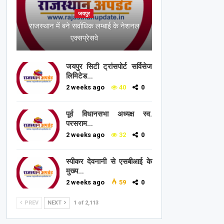
जयपुर
राजस्थान में बने सर्वाधिक लम्बाई के नेशनल
एक्सप्रेसवे
जयपुर सिटी ट्रांसपोर्ट सर्विसेज
लिमिटेड…
2 weeks ago
40
0
पूर्व विधानसभा अध्यक्ष स्व.
परसराम…
2 weeks ago
32
0
स्पीकर देवनानी से एसबीआई के
मुख्य…
2 weeks ago
59
0
PREV
NEXT
1 of 2,113