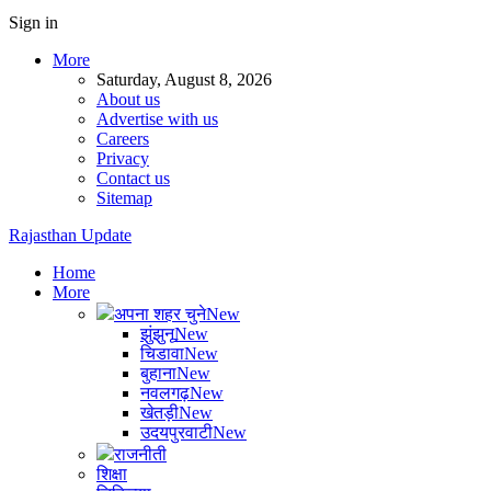
Sign in
More
Saturday, August 8, 2026
About us
Advertise with us
Careers
Privacy
Contact us
Sitemap
Rajasthan Update
Home
More
अपना शहर चुने
New
झुंझुनू
New
चिडावा
New
बुहाना
New
नवलगढ़
New
खेतड़ी
New
उदयपुरवाटी
New
राजनीती
शिक्षा