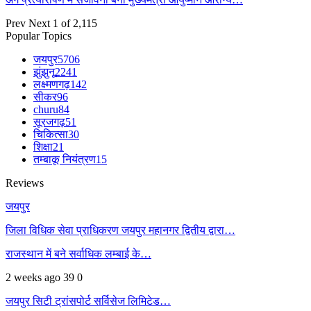
Prev
Next
1 of 2,115
Popular Topics
जयपुर
5706
झुंझुनू
2241
लक्ष्मणगढ़
142
सीकर
96
churu
84
सूरजगढ़
51
चिकित्सा
30
शिक्षा
21
तम्बाकू नियंत्रण
15
Reviews
जयपुर
जिला विधिक सेवा प्राधिकरण जयपुर महानगर द्वितीय द्वारा…
राजस्थान में बने सर्वाधिक लम्बाई के…
2 weeks ago
39
0
जयपुर सिटी ट्रांसपोर्ट सर्विसेज लिमिटेड…