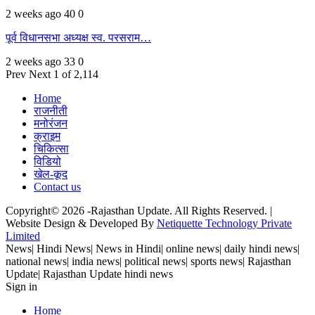
2 weeks ago
40
0
पूर्व विधानसभा अध्यक्ष स्व. परसराम…
2 weeks ago
33
0
Prev
Next
1 of 2,114
Home
राजनीती
मनोरंजन
क्राइम
चिकित्सा
विडियो
खेल-कूद
Contact us
Copyright© 2026 -Rajasthan Update. All Rights Reserved. |
Website Design & Developed By
Netiquette Technology Private
Limited
News| Hindi News| News in Hindi| online news| daily hindi news|
national news| india news| political news| sports news| Rajasthan
Update| Rajasthan Update hindi news
Sign in
Home