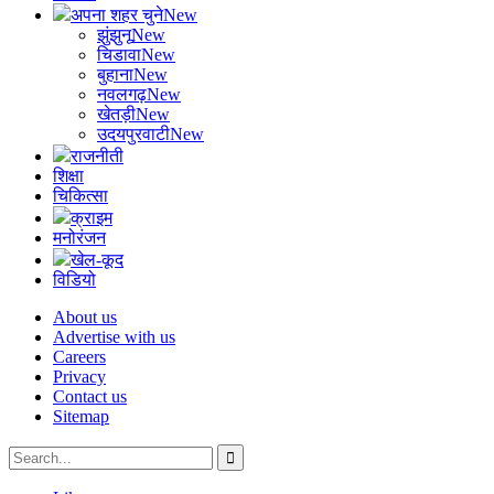
अपना शहर चुने
New
झुंझुनू
New
चिडावा
New
बुहाना
New
नवलगढ़
New
खेतड़ी
New
उदयपुरवाटी
New
राजनीती
शिक्षा
चिकित्सा
क्राइम
मनोरंजन
खेल-कूद
विडियो
About us
Advertise with us
Careers
Privacy
Contact us
Sitemap