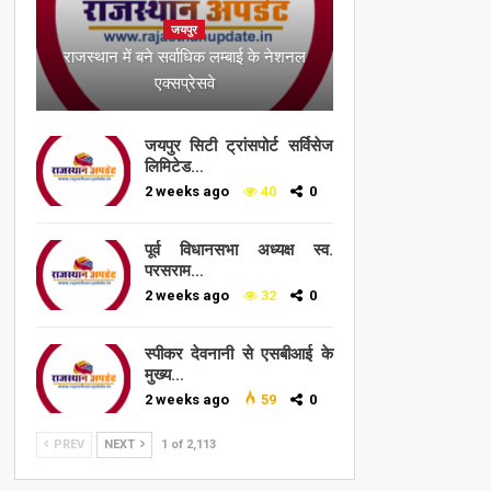
जयपुर
राजस्थान में बने सर्वाधिक लम्बाई के नेशनल
एक्सप्रेसवे
जयपुर सिटी ट्रांसपोर्ट सर्विसेज
लिमिटेड…
2 weeks ago
40
0
पूर्व विधानसभा अध्यक्ष स्व.
परसराम…
2 weeks ago
32
0
स्पीकर देवनानी से एसबीआई के
मुख्य…
2 weeks ago
59
0
PREV
NEXT
1 of 2,113