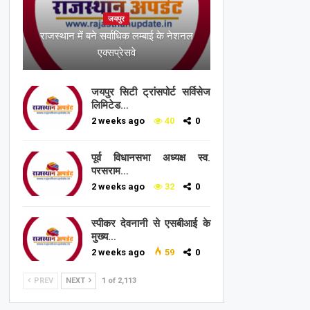
जयपुर
राजस्थान में बने सर्वाधिक लम्बाई के नेशनल
एक्सप्रेसवे
जयपुर सिटी ट्रांसपोर्ट सर्विसेज
लिमिटेड…
2 weeks ago
40
0
पूर्व विधानसभा अध्यक्ष स्व.
परसराम…
2 weeks ago
32
0
स्पीकर देवनानी से एसबीआई के
मुख्य…
2 weeks ago
59
0
PREV
NEXT
1 of 2,113