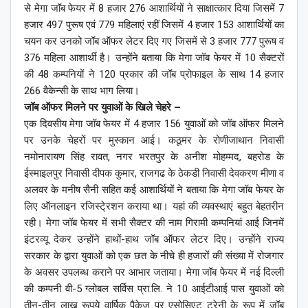
से मेगा जॉब फेयर में 8 हजार 276 आशार्थियों ने साक्षात्कार दिया जिसमें 7
हजार 497 पुरूष एवं 779 महिलाएं रहीं जिसमें 4 हजार 153 आशार्थियों का
चयन कर उनको जॉब ऑफर लेटर दिए गए जिसमें से 3 हजार 777 पुरूष व
376 महिला आशार्थी है। उन्होंने बताया कि मेगा जॉब फेयर में 10 सैक्टरों
की 48 कम्पनियों ने 120 प्रकार की जॉब प्रोफाइल के साथ 14 हजार
266 वैकेन्सी के साथ भाग लिया।
जॉब ऑफर मिलने पर युवाओं के खिले चेहरे –
एक दिवसीय मेगा जॉब फेयर में 4 हजार 156 युवाओं को जॉब ऑफर मिलने
पर उनके चेहरों पर मुस्कान आई। कठूमर के रोणीजाथान निवासी
नमोनारायण सिंह रावत, नगर भरतपुर के अनीश मोहम्मद, बहरोड के
ईस्माइलपुर निवासी दीपक कुमार, राजगढ के ठेकडी निवासी देवकरण मीणा व
अलवर के मनीष सैनी सहित कई आशार्थियों ने बताया कि मेगा जॉब फेयर के
लिए ऑनलाइन रजिस्टे्रशन कराया था। यहां की व्यवस्थाएं बहुत बेहतरीन
रही। मेगा जॉब फेयर में सभी सैक्टर की नाम गिरामी कम्पनियां आई जिनमें
इंटरव्यू देकर उन्होंने हाथों-हाथ जॉब ऑफर लेटर दिए। उन्होंने राज्य
सरकार के द्वारा युवाओं को एक छत के नीचे ही हजारों की संख्या में रोजगार
के अवसर उपलब्ध कराने पर आभार जताया। मेगा जॉब फेयर में नई दिल्ली
की कम्पनी वी-5 ग्लोबल सर्विस प्रा.लि. ने 10 आईटीआई पास युवाओं को
तीन-तीन लाख रूपये वार्षिक पैकेज पर एसोसिएट ट्रेनी के रूप में जॉब