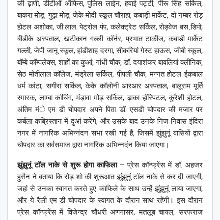
की ढ़ाणी, डीटीओं ऑफिस, पुलिस लाईन, हवाई पट्टी, पीरू सिंह सर्किल,
बाकरा मोड़, गुढ़ा मोड़, जेके मोदी स्कूल चौराहा, कबाड़ी मार्केट, दो नम्बर रोड़
होटल अशोका, जी.लाल. पेट्रोल पंप, कलेक्ट्रेट सर्किल, रोड़वेज बस डि़पो,
बीडीके अस्पताल, खटीकान गल्ली कॉर्नर, प्रभात टाकीज, कबाड़ी मार्केट
गल्ली, जेपी जानू स्कूल, हांडीशाह दरगा, सीकरियां गेस्ट हाऊस, जीबी स्कूल,
बॉम्बे कॉम्पलेक्स, शाहों का कुआं, गांधी चौक, डॉ. दयाशंकर बावलियां क्लीनिक,
सेठ मोतीलाल कॉलेज, मंड्रेला सर्किल, पीपली चौक, मन्नत होटल ईकबाल
धर्म कांटा, सगीरा सर्किल, केके कॉलोनी आरआर अस्पताल, बालूराम मूर्ति
स्मारक, लाम्बा कॉचिंग, मंड़ावा मोड़ सर्किल, ढ़ाका हॉस्पिटल, कुरैशी होटल,
अंतिम मंे एम डी चोपदार अपने पिता डॉ. एसडी चोपदार की मजार पर
कर्बला कब्रिस्तान में दुआं करेंगे, और उसके बाद उनके निज निवास इंदिरा
नगर में नागरिक अभिन्नंदन सभा रखी गई हैं, जिसमें झुंझुनूं वासियों द्वारा
चोपदार का सर्वसमाज द्वारा नागरिक अभिन्नदंन किया जाएगा।
झुंझुनूं टॉल नाके से शुरू होगा काफिला
– प्रेस कॉन्फ्रेंस में डॉ. अहजर
हुसैन ने बताया कि रोड़ शो की शुरूआत झुंझुनूं टॉल नाके से कर दी जाएगी,
जहां से उनका स्वागत करते हुए काफिले के साथ उन्हें झुंझुनूं लाया जाएगा,
और ये रैली एम डी चोपदार के स्वागत के दौरान साथ रहेंगी। इस दौरान
प्रेस कॉन्फ्रेंस में विजेन्द्र चौधरी अणगासर, मतलूब चायल, सरफराज