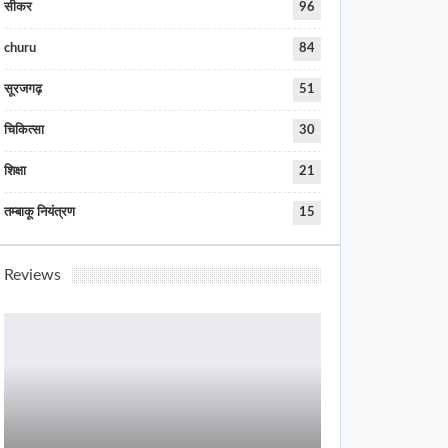
सीकर
96
churu
84
सूरजगढ़
51
चिकित्सा
30
शिक्षा
21
तम्बाकू नियंत्रण
15
Reviews