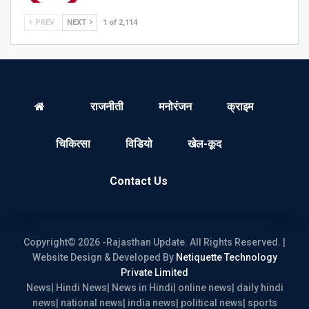
PREV
NEXT
1 of 2,114
राजनीती
मनोरंजन
क्राइम
चिकित्सा
विडियो
खेल-कूद
Contact Us
Copyright© 2026 -Rajasthan Update. All Rights Reserved. |
Website Design & Developed By
Netiquette Technology
Private Limited
News| Hindi News| News in Hindi| online news| daily hindi
news| national news| india news| political news| sports