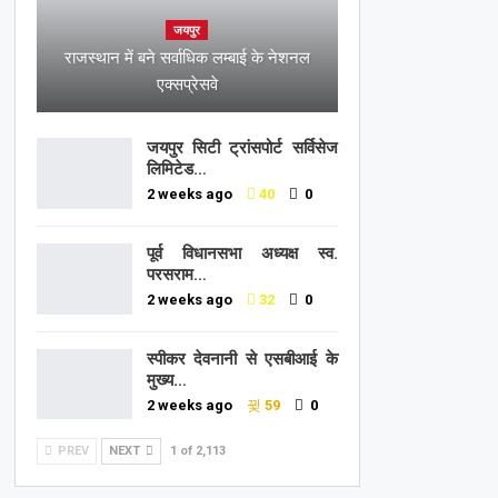
जयपुर
राजस्थान में बने सर्वाधिक लम्बाई के नेशनल
एक्सप्रेसवे
जयपुर सिटी ट्रांसपोर्ट सर्विसेज
लिमिटेड…
2 weeks ago
40
0
पूर्व विधानसभा अध्यक्ष स्व.
परसराम…
2 weeks ago
32
0
स्पीकर देवनानी से एसबीआई के
मुख्य…
2 weeks ago
59
0
PREV
NEXT
1 of 2,113