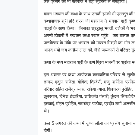
उस प्रसंग को भी महाराज ने बड़ी सुंदरता से समझाया।
बामन भगवान की कथा के साथ उनकी झांकी भी प्रस्तुत की ग
कथावाचक श्री हरि शरण जी महाराज ने भगवान श्री कृष्ण
पात्रों के साथ किया। जिसका श्रद्धालु भक्तों, दर्शकों ने 
अपनी टोकरी में रखकर कथा स्थल पहुंचे। जब बालक कृष्ण
जन्मोत्सव के मौके पर भगवान को माखन मिश्री का भोग ल
आनंद भयो जय कन्हैया लाल की, जैसे जयकारों से परिसर गू
कथा के मध्य महाराज श्री के कर्ण प्रिय भजनों पर श्रोता भक
इस अवसर पर कथा आयोजक कलावटिया परिवार से सुशीला देवी, 
तन्मय, मृदुल, सविता, योगिता, त्रिवेणी, मंजु, शर्मिला, प्रम
परिवार सहित राजेंद्र व्यास, राकेश व्यास, शिवचरण पुरोहित, ड
तुलस्यान, दिनेश ढंढारिया, शशिकांत पंसारी, कुंदन सिंगडोदि
हलवाई, मोहन पुरोहित, रामचंद्र पाटोदा, प्रदीप शर्मा अलसी
थे।
कल 5 अगस्त की कथा में कृष्ण लीला का प्रसंग सुनाया ज
होगी।