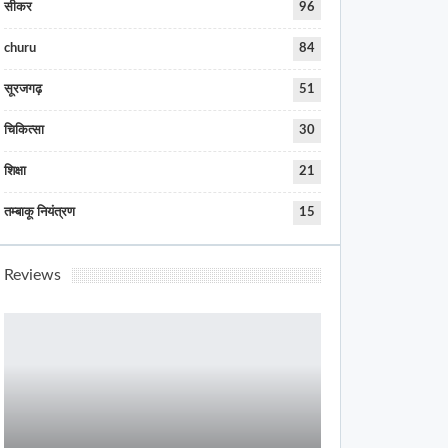
सीकर
96
churu
84
सूरजगढ़
51
चिकित्सा
30
शिक्षा
21
तम्बाकू नियंत्रण
15
Reviews