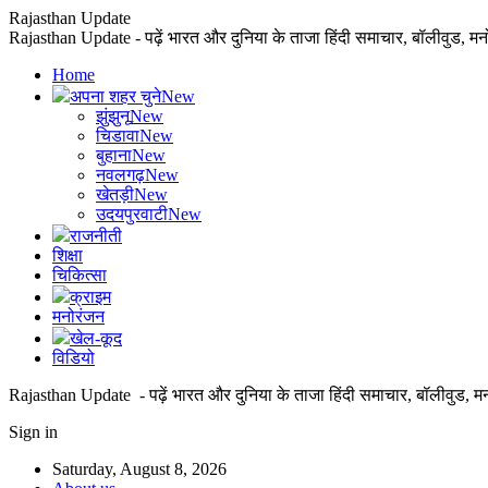
Rajasthan Update
Rajasthan Update - पढ़ें भारत और दुनिया के ताजा हिंदी समाचार, बॉलीवुड, म
Home
अपना शहर चुने
New
झुंझुनू
New
चिडावा
New
बुहाना
New
नवलगढ़
New
खेतड़ी
New
उदयपुरवाटी
New
राजनीती
शिक्षा
चिकित्सा
क्राइम
मनोरंजन
खेल-कूद
विडियो
Rajasthan Update - पढ़ें भारत और दुनिया के ताजा हिंदी समाचार, बॉलीवुड, म
Sign in
Saturday, August 8, 2026