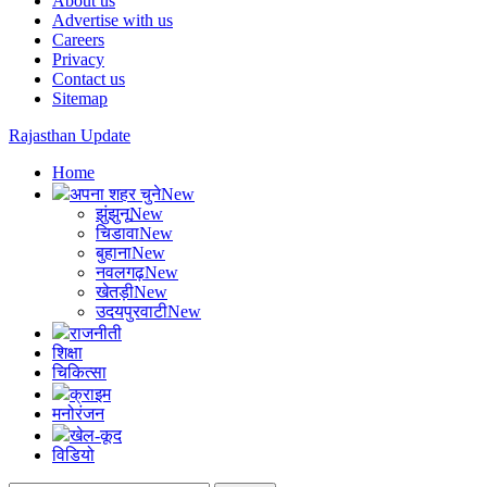
About us
Advertise with us
Careers
Privacy
Contact us
Sitemap
Rajasthan Update
Home
अपना शहर चुने
New
झुंझुनू
New
चिडावा
New
बुहाना
New
नवलगढ़
New
खेतड़ी
New
उदयपुरवाटी
New
राजनीती
शिक्षा
चिकित्सा
क्राइम
मनोरंजन
खेल-कूद
विडियो