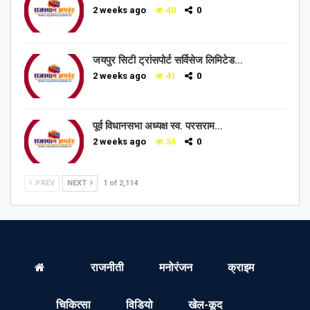
2 weeks ago
40
0
जयपुर सिटी ट्रांसपोर्ट सर्विसेज लिमिटेड…
2 weeks ago
41
0
पूर्व विधानसभा अध्यक्ष स्व. परसराम…
2 weeks ago
34
0
PREV
NEXT
1 of 2,114
राजनीती
मनोरंजन
क्राइम
चिकित्सा
विडियो
खेल-कूद