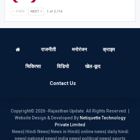
PREV
NEXT
1 of 2,116
राजनीती
मनोरंजन
क्राइम
चिकित्सा
विडियो
खेल-कूद
Contact Us
Copyright© 2026 -Rajasthan Update. All Rights Reserved. |
Website Design & Developed By
Netiquette Technology
Private Limited
News| Hindi News| News in Hindi| online news| daily hindi
news| national news| india news| political news| sports