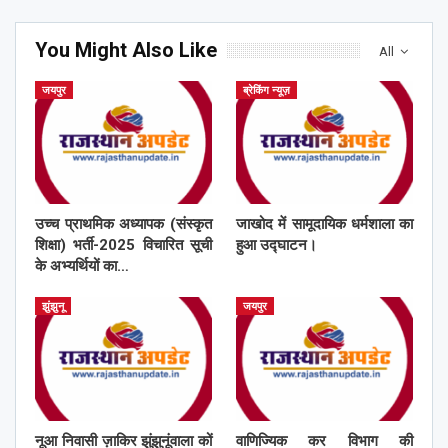
You Might Also Like
All
जयपुर
ब्रेकिंग न्यूज़
उच्च प्राथमिक अध्यापक (संस्कृत
जाखोद में सामूदायिक धर्मशाला का
शिक्षा) भर्ती-2025 विचारित सूची
हुआ उद्घाटन।
के अभ्यर्थियों का…
झुंझुनू
जयपुर
नूआ निवासी ज़ाकिर झुंझुनूंवाला कों
वाणिज्यिक कर विभाग की