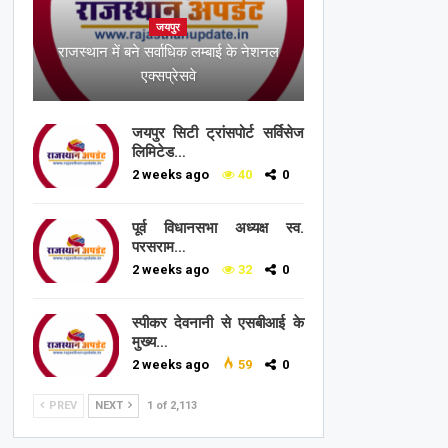
जयपुर
राजस्थान में बने सर्वाधिक लम्बाई के नेशनल
एक्सप्रेसवे
जयपुर सिटी ट्रांसपोर्ट सर्विसेज
लिमिटेड…
2 weeks ago
40
0
पूर्व विधानसभा अध्यक्ष स्व.
परसराम…
2 weeks ago
32
0
स्पीकर देवनानी से एसबीआई के
मुख्य…
2 weeks ago
59
0
PREV
NEXT
1 of 2,113