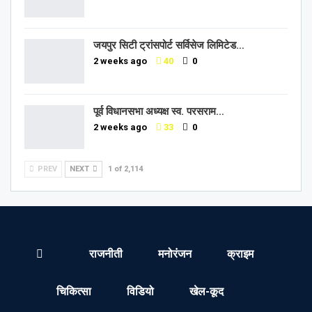
जयपुर सिटी ट्रांसपोर्ट सर्विसेज लिमिटेड…
2 weeks ago
40
0
पूर्व विधानसभा अध्यक्ष स्व. परसराम…
2 weeks ago
33
0
PREV
NEXT
1 of 2,114
राजनीती
मनोरंजन
क्राइम
चिकित्सा
विडियो
खेल-कूद