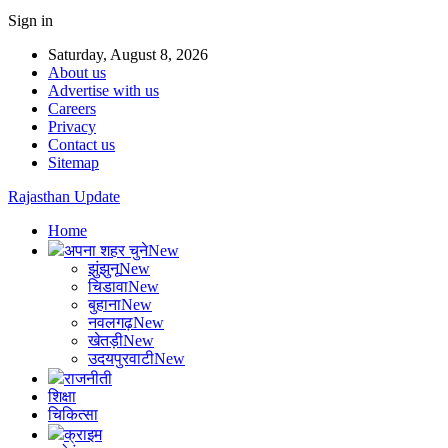
Sign in
Saturday, August 8, 2026
About us
Advertise with us
Careers
Privacy
Contact us
Sitemap
Rajasthan Update
Home
अपना शहर चुने
New
झुंझुनू
New
चिडावा
New
बुहाना
New
नवलगढ़
New
खेतड़ी
New
उदयपुरवाटी
New
राजनीती
शिक्षा
चिकित्सा
क्राइम