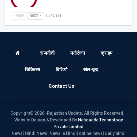
PREV
NEXT
1 of 2,114
राजनीती
मनोरंजन
क्राइम
चिकित्सा
विडियो
खेल-कूद
Contact Us
Copyright© 2026 -Rajasthan Update. All Rights Reserved. |
Website Design & Developed By
Netiquette Technology
Private Limited
News| Hindi News| News in Hindi| online news| daily hindi