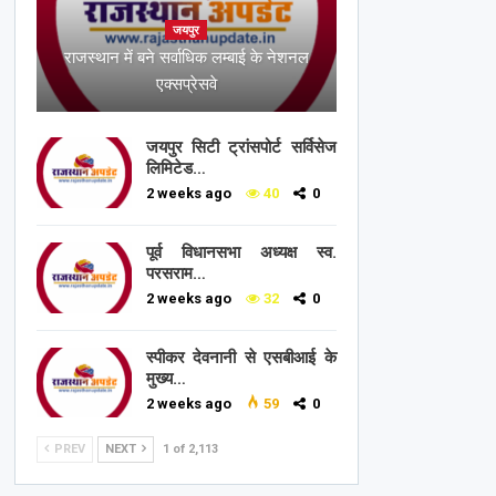
जयपुर
राजस्थान में बने सर्वाधिक लम्बाई के नेशनल
एक्सप्रेसवे
जयपुर सिटी ट्रांसपोर्ट सर्विसेज
लिमिटेड…
2 weeks ago
40
0
पूर्व विधानसभा अध्यक्ष स्व.
परसराम…
2 weeks ago
32
0
स्पीकर देवनानी से एसबीआई के
मुख्य…
2 weeks ago
59
0
PREV
NEXT
1 of 2,113