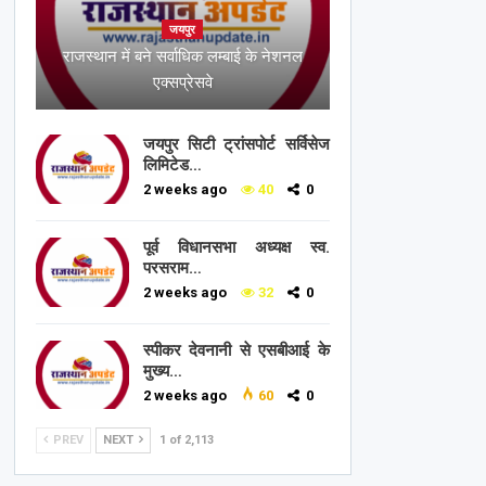
जयपुर
राजस्थान में बने सर्वाधिक लम्बाई के नेशनल
एक्सप्रेसवे
जयपुर सिटी ट्रांसपोर्ट सर्विसेज
लिमिटेड…
2 weeks ago
40
0
पूर्व विधानसभा अध्यक्ष स्व.
परसराम…
2 weeks ago
32
0
स्पीकर देवनानी से एसबीआई के
मुख्य…
2 weeks ago
60
0
PREV
NEXT
1 of 2,113