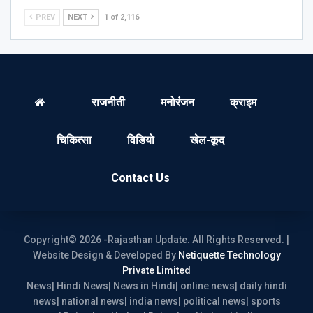
PREV
NEXT
1 of 2,116
राजनीती
मनोरंजन
क्राइम
चिकित्सा
विडियो
खेल-कूद
Contact Us
Copyright© 2026 -Rajasthan Update. All Rights Reserved. |
Website Design & Developed By
Netiquette Technology
Private Limited
News| Hindi News| News in Hindi| online news| daily hindi
news| national news| india news| political news| sports