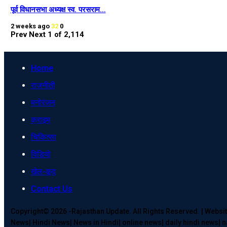
पूर्व विधानसभा अध्यक्ष स्व. परसराम…
2 weeks ago
32
0
Prev
Next
1 of 2,114
Home
राजनीती
मनोरंजन
क्राइम
चिकित्सा
विडियो
खेल-कूद
Contact Us
Copyright© 2026 -Rajasthan Update. All Rights Reserved. | Webs
News| Hindi News| News in Hindi| online news| daily hindi news| n