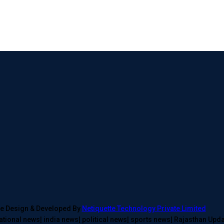
ite Design & Developed By
Netiquette Technology Private Limited
ational news| india news| political news| sports news| Rajasthan Upd