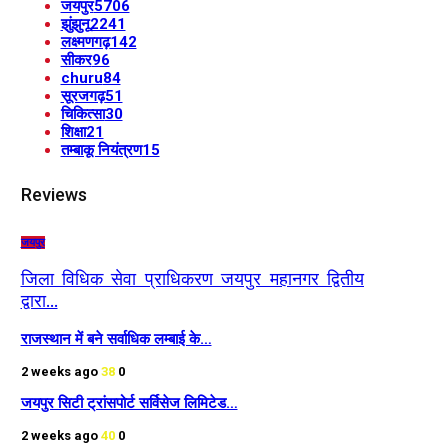
जयपुर
5706
झुंझुनू
2241
लक्ष्मणगढ़
142
सीकर
96
churu
84
सूरजगढ़
51
चिकित्सा
30
शिक्षा
21
तम्बाकू नियंत्रण
15
Reviews
जयपुर
जिला विधिक सेवा प्राधिकरण जयपुर महानगर द्वितीय
द्वारा…
राजस्थान में बने सर्वाधिक लम्बाई के…
2 weeks ago
38
0
जयपुर सिटी ट्रांसपोर्ट सर्विसेज लिमिटेड…
2 weeks ago
40
0