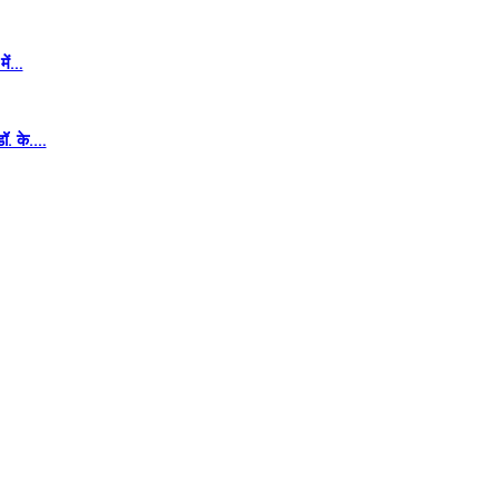
में…
डॉ. के.…