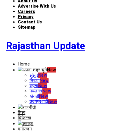
About Us
Advertise With Us
Careers
Privacy
Contact Us
Sitemap
Rajasthan Update
Home
अपना शहर चुने
New
झुंझुनू
New
चिडावा
New
बुहाना
New
नवलगढ़
New
खेतड़ी
New
उदयपुरवाटी
New
राजनीती
शिक्षा
चिकित्सा
क्राइम
मनोरंजन