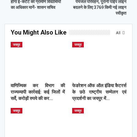
होगा ई-कंटेंट को ग्रामीण विद्यार्थियों
पेयजल परिवहन, पुरानी पाईप लाइन
का अधिकार मानें- शासन सचिव
बदलने के लिए 3769 किमी नई लाइन
स्वीकृत
You Might Also Like
All
जयपुर
जयपुर
वाणिज्यिक कर विभाग की
फेडरेशन ऑफ ऑल इंडिया कैटरर्स
राज्यव्यापी कार्रवाई: कई जिलों में
के छठे राष्ट्रीय सम्मेलन एवं
सर्वे, करोड़ों रुपये की कर…
प्रदर्शनी का जयपुर में…
जयपुर
जयपुर