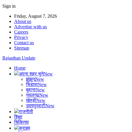
Sign in
Friday, August 7, 2026
About us
Advertise with us
Careers
Privacy
Contact us
Sitemap
Rajasthan Update
Home
अपना शहर चुने
New
झुंझुनू
New
चिडावा
New
बुहाना
New
नवलगढ़
New
खेतड़ी
New
उदयपुरवाटी
New
राजनीती
शिक्षा
चिकित्सा
क्राइम