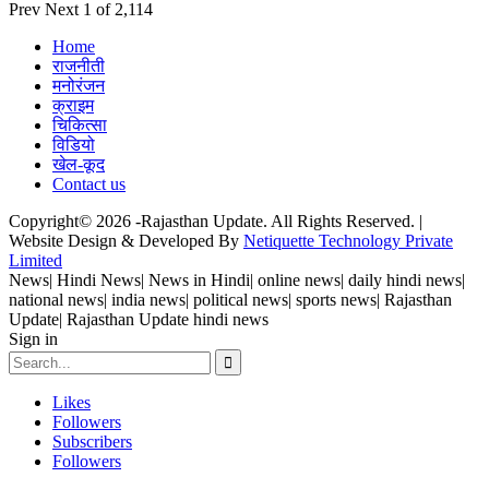
Prev
Next
1 of 2,114
Home
राजनीती
मनोरंजन
क्राइम
चिकित्सा
विडियो
खेल-कूद
Contact us
Copyright© 2026 -Rajasthan Update. All Rights Reserved. |
Website Design & Developed By
Netiquette Technology Private
Limited
News| Hindi News| News in Hindi| online news| daily hindi news|
national news| india news| political news| sports news| Rajasthan
Update| Rajasthan Update hindi news
Sign in
Likes
Followers
Subscribers
Followers