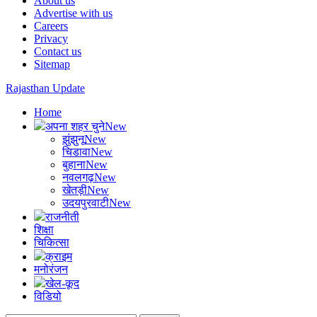
About us
Advertise with us
Careers
Privacy
Contact us
Sitemap
Rajasthan Update
Home
अपना शहर चुने
New
झुंझुनू
New
चिडावा
New
बुहाना
New
नवलगढ़
New
खेतड़ी
New
उदयपुरवाटी
New
राजनीती
शिक्षा
चिकित्सा
क्राइम
मनोरंजन
खेल-कूद
विडियो