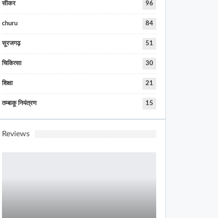
सीकर
96
churu
84
सूरजगढ़
51
चिकित्सा
30
शिक्षा
21
तम्बाकू नियंत्रण
15
Reviews