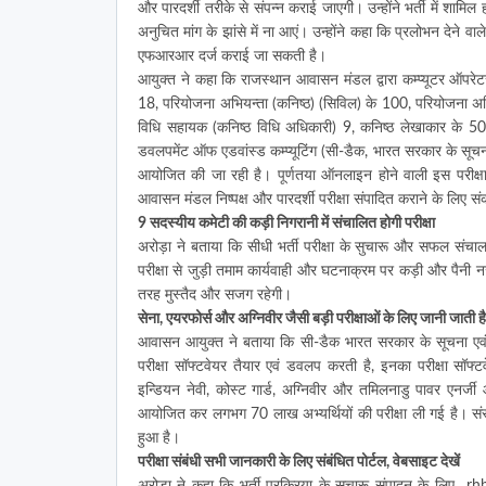
और पारदर्शी तरीके से संपन्न कराई जाएगी। उन्होंने भर्ती में शामिल ह
अनुचित मांग के झांसे में ना आएं। उन्होंने कहा कि प्रलोभन देने 
एफआरआर दर्ज कराई जा सकती है।
आयुक्त ने कहा कि राजस्थान आवासन मंडल द्वारा कम्प्यूटर ऑपरे
18, परियोजना अभियन्ता (कनिष्ठ) (सिविल) के 100, परियोजना अभियन्
विधि सहायक (कनिष्ठ विधि अधिकारी) 9, कनिष्ठ लेखाकार के 5
डवलपमेंट ऑफ एडवांस्ड कम्प्यूटिंग (सी-डैक, भारत सरकार के सूचना एवं
आयोजित की जा रही है। पूर्णतया ऑनलाइन होने वाली इस परीक्
आवासन मंडल निष्पक्ष और पारदर्शी परीक्षा संपादित कराने के लिए स
9 सदस्यीय कमेटी की कड़ी निगरानी में संचालित होगी परीक्षा
अरोड़ा ने बताया कि सीधी भर्ती परीक्षा के सुचारू और सफल सं
परीक्षा से जुड़ी तमाम कार्यवाही और घटनाक्रम पर कड़ी और पैनी नजर 
तरह मुस्तैद और सजग रहेगी।
सेना, एयरफोर्स और अग्निवीर जैसी बड़ी परीक्षाओं के लिए जानी जाती ह
आवासन आयुक्त ने बताया कि सी-डैक भारत सरकार के सूचना एवं प्र
परीक्षा सॉफ्टवेयर तैयार एवं डवलप करती है, इनका परीक्षा सॉफ्ट
इन्डियन नेवी, कोस्ट गार्ड, अग्निवीर और तमिलनाडु पावर एनर्जी आद
आयोजित कर लगभग 70 लाख अभ्यर्थियों की परीक्षा ली गई है। संस्था
हुआ है।
परीक्षा संबंधी सभी जानकारी के लिए संबंधित पोर्टल, वेबसाइट देखें
अरोड़ा ने कहा कि भर्ती प्रक्रिया के सुचारू संपादन के लिए 