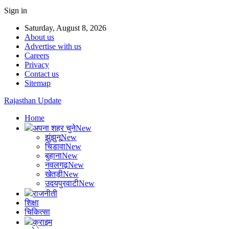
Sign in
Saturday, August 8, 2026
About us
Advertise with us
Careers
Privacy
Contact us
Sitemap
Rajasthan Update
Home
अपना शहर चुने
New
झुंझुनू
New
चिडावा
New
बुहाना
New
नवलगढ़
New
खेतड़ी
New
उदयपुरवाटी
New
राजनीती
शिक्षा
चिकित्सा
क्राइम