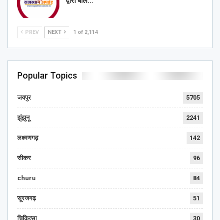
द्वारा बाल…
PREV
NEXT
1 of 2,114
Popular Topics
जयपुर
5705
झुंझुनू
2241
लक्ष्मणगढ़
142
सीकर
96
churu
84
सूरजगढ़
51
चिकित्सा
30