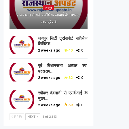
जयपुर
राजस्थान में बने सर्वाधिक लम्बाई के नेशनल
एक्सप्रेसवे
जयपुर सिटी ट्रांसपोर्ट सर्विसेज
लिमिटेड…
2 weeks ago
40
0
पूर्व विधानसभा अध्यक्ष स्व.
परसराम…
2 weeks ago
32
0
स्पीकर देवनानी से एसबीआई के
मुख्य…
2 weeks ago
59
0
PREV
NEXT
1 of 2,113