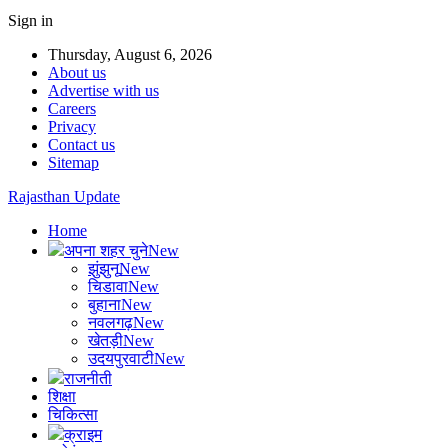
Sign in
Thursday, August 6, 2026
About us
Advertise with us
Careers
Privacy
Contact us
Sitemap
Rajasthan Update
Home
अपना शहर चुने
New
झुंझुनू
New
चिडावा
New
बुहाना
New
नवलगढ़
New
खेतड़ी
New
उदयपुरवाटी
New
राजनीती
शिक्षा
चिकित्सा
क्राइम