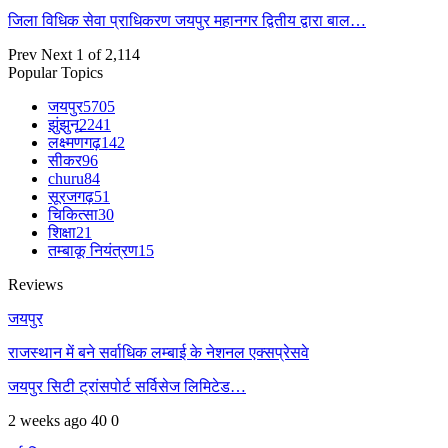
जिला विधिक सेवा प्राधिकरण जयपुर महानगर द्वितीय द्वारा बाल…
Prev
Next
1 of 2,114
Popular Topics
जयपुर
5705
झुंझुनू
2241
लक्ष्मणगढ़
142
सीकर
96
churu
84
सूरजगढ़
51
चिकित्सा
30
शिक्षा
21
तम्बाकू नियंत्रण
15
Reviews
जयपुर
राजस्थान में बने सर्वाधिक लम्बाई के नेशनल एक्सप्रेसवे
जयपुर सिटी ट्रांसपोर्ट सर्विसेज लिमिटेड…
2 weeks ago
40
0