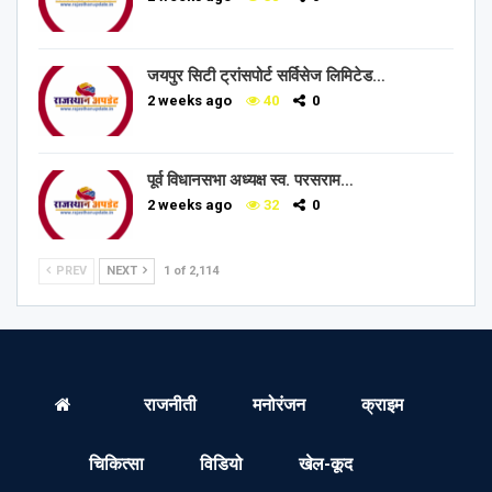
जयपुर सिटी ट्रांसपोर्ट सर्विसेज लिमिटेड…
2 weeks ago
40
0
पूर्व विधानसभा अध्यक्ष स्व. परसराम…
2 weeks ago
32
0
PREV
NEXT
1 of 2,114
राजनीती
मनोरंजन
क्राइम
चिकित्सा
विडियो
खेल-कूद