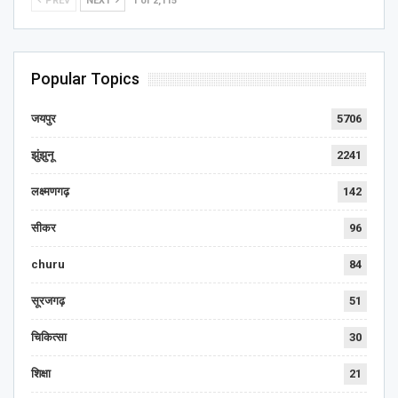
PREV
NEXT
1 of 2,115
Popular Topics
जयपुर
5706
झुंझुनू
2241
लक्ष्मणगढ़
142
सीकर
96
churu
84
सूरजगढ़
51
चिकित्सा
30
शिक्षा
21