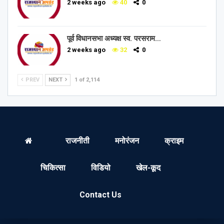
2 weeks ago
40
0
पूर्व विधानसभा अध्यक्ष स्व. परसराम…
2 weeks ago
32
0
PREV
NEXT
1 of 2,114
राजनीती
मनोरंजन
क्राइम
चिकित्सा
विडियो
खेल-कूद
Contact Us