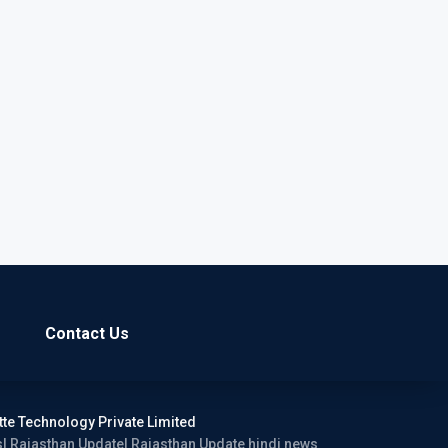
Contact Us
tte Technology Private Limited
ws| Rajasthan Update| Rajasthan Update hindi news