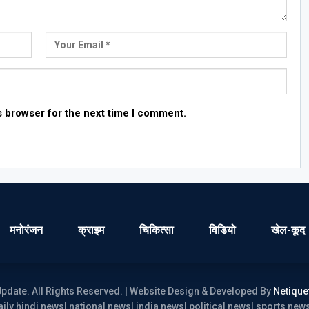
s browser for the next time I comment.
मनोरंजन
क्राइम
चिकित्सा
विडियो
खेल-कूद
pdate. All Rights Reserved. | Website Design & Developed By
Netique
ily hindi news| national news| india news| political news| sports ne