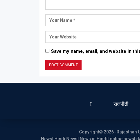
Save my name, email, and website in thi
राजनीती
Copyright© 2026 -Rajasthan U
News| Hindi News| News in Hindi| online news| da