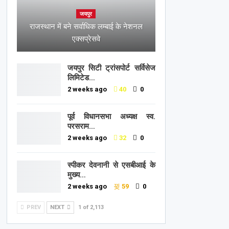
जयपुर
राजस्थान में बने सर्वाधिक लम्बाई के नेशनल
एक्सप्रेसवे
जयपुर सिटी ट्रांसपोर्ट सर्विसेज
लिमिटेड…
2 weeks ago
40
0
पूर्व विधानसभा अध्यक्ष स्व.
परसराम…
2 weeks ago
32
0
स्पीकर देवनानी से एसबीआई के
मुख्य…
2 weeks ago
59
0
PREV
NEXT
1 of 2,113