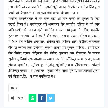
बाहर कहीं भी किसी भी तरह कीआग हो उसे अपन केसे सुरक्षित बच सकते हैं
तथा लोगों को बचा सकते हैं ।इसकी पूरी जानकारी डॉक्टर मनोज सिंह द्वारा
बच्चों को विस्तार से दी गई तथा डेमो करके दिखाया गया ।
महावीर इंटरनेशनल ने यह बहुत बड़ा अभियान बच्चों की सुरक्षा के लिए
स्टार्ट किया है। कार्यक्रम की अध्यक्षता वीर सत्यदेव दडिया ने की और
बालिकाओं को बताया ऐसे मोटिवेशन के कार्यक्रम के लिए महावीर
इंटरनेशनल हमेशा आगे रहा है और रहेगा। इस कार्यक्रम में इस कार्यक्रम
में MIF वीर नीतिन अग्रवाल, अपेक्स वीर जाकिर अली सिद्दीकी, संयोजक
वीर डॉ मनोज सिंह टीकेएन, संस्था सचिव वीर पुष्कर जांगिड़ , डायरेक्टर
वीर विनोद कुमार रोहिल्ला, वीर गोविंद कुमावत और विद्यालय के स्टाफ
सुनीता कृष्णियॉं प्रधानाचार्य, व्याख्याता -अनीता जॉंगिड,शबनम खान ,कमला
,पंकज बुडानिया, सुनीता कुमारी,अंजू पूनियॉं ,रचना रोहिला,रचना चौधरी
,विजेन्द्र कुमार , व.अध्यापक -प्रताप सिंह ,सुधा पूनियॉं,प्रज्ञा,गायत्री,पूनम
एवं श्वेता क.लि. ।व बच्चे उपस्थित थे।
0
Share