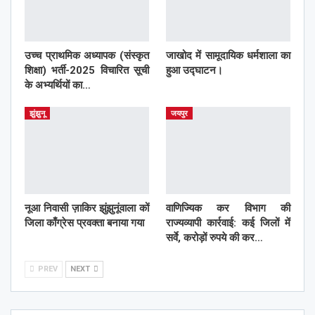
उच्च प्राथमिक अध्यापक (संस्कृत
जाखोद में सामूदायिक धर्मशाला का
शिक्षा) भर्ती-2025 विचारित सूची
हुआ उद्घाटन।
के अभ्यर्थियों का…
झुंझुनू
जयपुर
नूआ निवासी ज़ाकिर झुंझुनूंवाला कों
वाणिज्यिक कर विभाग की
जिला काँग्रेस प्रवक्ता बनाया गया
राज्यव्यापी कार्रवाई: कई जिलों में
सर्वे, करोड़ों रुपये की कर…
PREV
NEXT