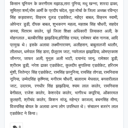
किसान यूनियन के करणीराम मझाऊ,तारा पुनिया, मधु खन्ना, शारदा ढाका,
सुमित्रा शर्मा,भीम आर्मी के प्रदीप चंदेल, युवा मोर्चा के जिला अध्यक्ष रविन्द्र
सिंह कड़वासरा, विक्रम दुलड एडवोकेट, महेंद्र बाबल, विक्रम स्वामी,
ओपेन्दर डुडी, दीपक बाबल, शुभकरण महला, महताब सिंह चौधरी, सहदेव
कस्वा, पितराम कालेर, पूर्व जिला शिक्षा अधिकारी लियाकत अली, के
मोहनलाल , बलबीरसिंह झाझडिया,हरिसिंह रायल, रामेश्वर बांस नानक, आदि
प्रमुख थे। इसके अलावा लक्ष्मीनारायण, अलीहसन, बाबुलालजी थालौर,
लीलाधर, धर्मपाल सिंह डारा, छैलूराम जाट, प्यारेलाल झाझडिया, ओमप्रकाश
जीनगर, जाफर अली, युनूस अली भाटी, दयानंद जानू, रामेश्वर डूडी,
श्रीराम डूडी, नरेश ढाका एडवोकेट, कुलदीप बुगालिया एडवोकेट, हरिराम
मुंशी, जितेन्द्र सिंह एडवोकेट, रामसिंह छानुनिया, रायसिंह तोगडा, रामनिवास
नूनिया, उम्मेदसिंह कृष्णिया, मनीराम चौधरी, बालाराम मेघवाल, बनवारीलाल
जाट, उदाराम, रणधीर सिंह झाझडिया, श्याम लाल कालेर, रामनिवास
बेनीवाल, राजेश कालेर, केशरदेव कालेर, भागीरथ कपूरिया, ओंकारमल
कुलहरी, श्रीचंद कालेर, किशन मांजू, महेन्द्र काजला, बचनसिंह मीणा,
विजयसिह बोयल के अलावा अन्य लोग उपस्थित थे। संचालन बजरंग लाल
एडवोकेट ने किया।
0