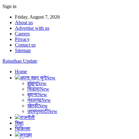
Sign in
Friday, August 7, 2026
About us
Advertise with us
Careers
Privacy
Contact us
Sitemap
Rajasthan Update
Home
अपना शहर चुने
New
झुंझुनू
New
चिडावा
New
बुहाना
New
नवलगढ़
New
खेतड़ी
New
उदयपुरवाटी
New
राजनीती
शिक्षा
चिकित्सा
क्राइम