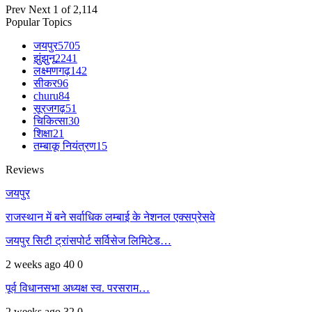
Prev
Next
1 of 2,114
Popular Topics
जयपुर
5705
झुंझुनू
2241
लक्ष्मणगढ़
142
सीकर
96
churu
84
सूरजगढ़
51
चिकित्सा
30
शिक्षा
21
तम्बाकू नियंत्रण
15
Reviews
जयपुर
राजस्थान में बने सर्वाधिक लम्बाई के नेशनल एक्सप्रेसवे
जयपुर सिटी ट्रांसपोर्ट सर्विसेज लिमिटेड…
2 weeks ago
40
0
पूर्व विधानसभा अध्यक्ष स्व. परसराम…
2 weeks ago
32
0