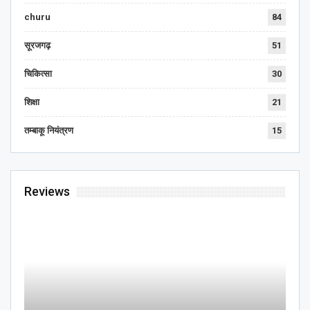
churu
84
सूरजगढ़
51
चिकित्सा
30
शिक्षा
21
तम्बाकू नियंत्रण
15
Reviews