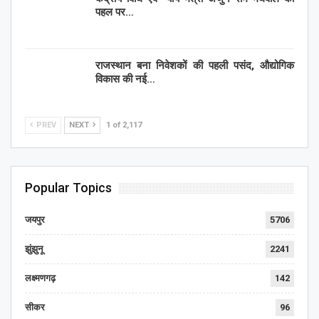
पहल पर…
राजस्थान बना निवेशकों की पहली पसंद, औद्योगिक
विकास की नई…
PREV
NEXT
1 of 2,117
Popular Topics
जयपुर
5706
झुंझुनू
2241
लक्ष्मणगढ़
142
सीकर
96