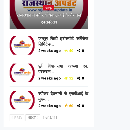
जयपुर
राजस्थान में बने सर्वाधिक लम्बाई के नेशनल
एक्सप्रेसवे
जयपुर सिटी ट्रांसपोर्ट सर्विसेज
लिमिटेड…
2 weeks ago
40
0
पूर्व विधानसभा अध्यक्ष स्व.
परसराम…
2 weeks ago
32
0
स्पीकर देवनानी से एसबीआई के
मुख्य…
2 weeks ago
60
0
PREV
NEXT
1 of 2,113