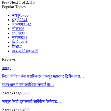
Prev
Next
1 of 2,115
Popular Topics
जयपुर
5706
झुंझुनू
2241
लक्ष्मणगढ़
142
सीकर
96
churu
84
सूरजगढ़
51
चिकित्सा
30
शिक्षा
21
तम्बाकू नियंत्रण
15
Reviews
जयपुर
जिला विधिक सेवा प्राधिकरण जयपुर महानगर द्वितीय द्वारा…
राजस्थान में बने सर्वाधिक लम्बाई के…
2 weeks ago
38
0
जयपुर सिटी ट्रांसपोर्ट सर्विसेज लिमिटेड…
2 weeks ago
40
0