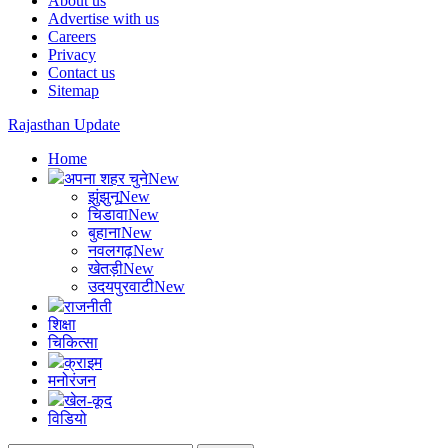
About us
Advertise with us
Careers
Privacy
Contact us
Sitemap
Rajasthan Update
Home
अपना शहर चुने
New
झुंझुनू
New
चिडावा
New
बुहाना
New
नवलगढ़
New
खेतड़ी
New
उदयपुरवाटी
New
राजनीती
शिक्षा
चिकित्सा
क्राइम
मनोरंजन
खेल-कूद
विडियो