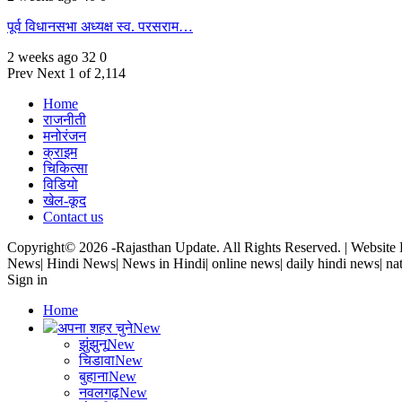
पूर्व विधानसभा अध्यक्ष स्व. परसराम…
2 weeks ago
32
0
Prev
Next
1 of 2,114
Home
राजनीती
मनोरंजन
क्राइम
चिकित्सा
विडियो
खेल-कूद
Contact us
Copyright© 2026 -Rajasthan Update. All Rights Reserved. | Websit
News| Hindi News| News in Hindi| online news| daily hindi news| nat
Sign in
Home
अपना शहर चुने
New
झुंझुनू
New
चिडावा
New
बुहाना
New
नवलगढ़
New