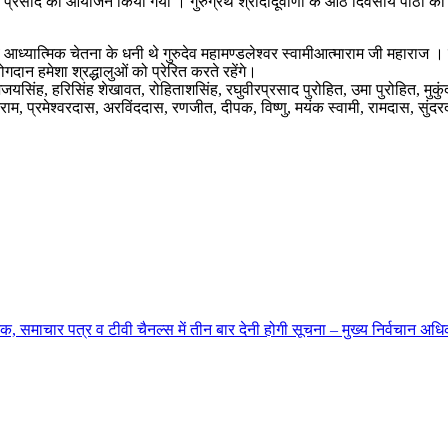
सत्संग प्रसाद का आयोजन किया गया । गुरुग्रंथ श्रीदादूवाणी के आठ दिवसीय पाठों
आध्यात्मिक चेतना के धनी थे गुरुदेव महामण्डलेश्वर स्वामीआत्माराम जी महाराज । उन
दान हमेशा श्रद्धालुओं को प्रेरित करते रहेंगे।
षद अजयसिंह, हरिसिंह शेखावत, रोहिताशसिंह, रघुवीरप्रसाद पुरोहित, उमा पुरोहित, म
, प्रमेश्वरदास, अरविंददास, रणजीत, दीपक, विष्णु, मयंक स्वामी, रामदास, सुंदरद
 समाचार पत्र व टीवी चैनल्स में तीन बार देनी होगी सूचना – मुख्य निर्वचान अधि