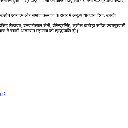
 का समापन हुआ । श्रीदादूवाणी जी की आरती दादूपंथी पंचायती उदयपुरवाटी अखाड़ा
्होंने अध्यात्म और समाज कल्याण के क्षेत्र में अमूल्य योगदान दिया, उनकी
ुकुंदसिंह शेखावत, बनवारीलाल सैनी, वीरेन्द्रसिंह, सुशील कटोड़ा सहित उदयपुरवाटी
ास ने स्वामी आत्माराम महाराज को श्रद्धांजलि दी।
कारी