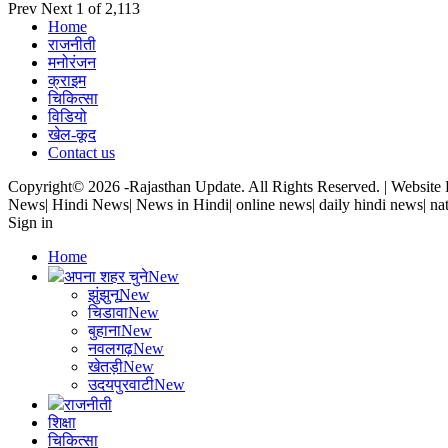
Prev
Next
1 of 2,113
Home
राजनीती
मनोरंजन
क्राइम
चिकित्सा
विडियो
खेल-कूद
Contact us
Copyright© 2026 -Rajasthan Update. All Rights Reserved. | Websit
News| Hindi News| News in Hindi| online news| daily hindi news| nat
Sign in
Home
अपना शहर चुने
New
झुंझुनू
New
चिडावा
New
बुहाना
New
नवलगढ़
New
खेतड़ी
New
उदयपुरवाटी
New
राजनीती
शिक्षा
चिकित्सा