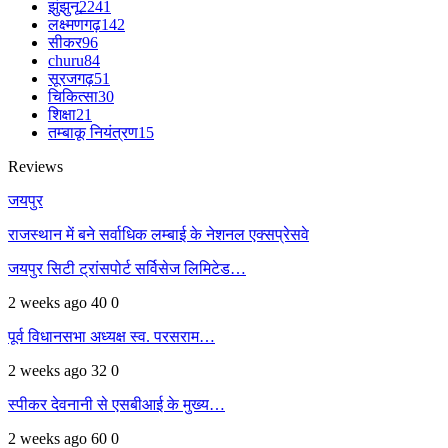
झुंझुनू
2241
लक्ष्मणगढ़
142
सीकर
96
churu
84
सूरजगढ़
51
चिकित्सा
30
शिक्षा
21
तम्बाकू नियंत्रण
15
Reviews
जयपुर
राजस्थान में बने सर्वाधिक लम्बाई के नेशनल एक्सप्रेसवे
जयपुर सिटी ट्रांसपोर्ट सर्विसेज लिमिटेड…
2 weeks ago
40
0
पूर्व विधानसभा अध्यक्ष स्व. परसराम…
2 weeks ago
32
0
स्पीकर देवनानी से एसबीआई के मुख्य…
2 weeks ago
60
0