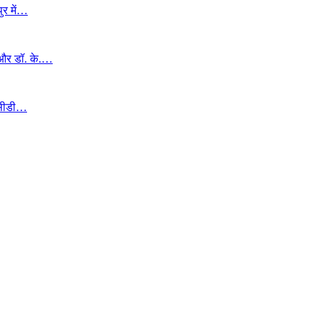
ुर में…
ह और डॉ. के.…
सीसीडी…