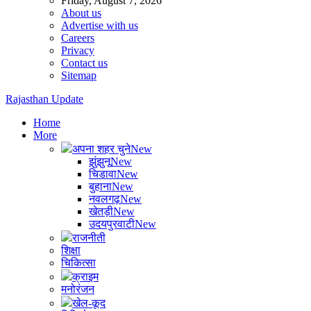
Friday, August 7, 2026
About us
Advertise with us
Careers
Privacy
Contact us
Sitemap
Rajasthan Update
Home
More
अपना शहर चुने
New
झुंझुनू
New
चिडावा
New
बुहाना
New
नवलगढ़
New
खेतड़ी
New
उदयपुरवाटी
New
राजनीती
शिक्षा
चिकित्सा
क्राइम
मनोरंजन
खेल-कूद