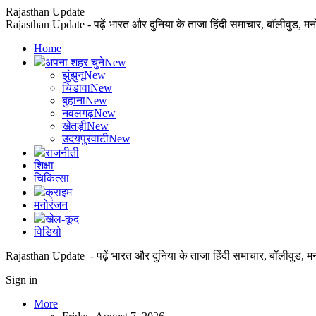
Rajasthan Update
Rajasthan Update - पढ़ें भारत और दुनिया के ताजा हिंदी समाचार, बॉलीवुड, म
Home
अपना शहर चुने
New
झुंझुनू
New
चिडावा
New
बुहाना
New
नवलगढ़
New
खेतड़ी
New
उदयपुरवाटी
New
राजनीती
शिक्षा
चिकित्सा
क्राइम
मनोरंजन
खेल-कूद
विडियो
Rajasthan Update - पढ़ें भारत और दुनिया के ताजा हिंदी समाचार, बॉलीवुड, म
Sign in
More