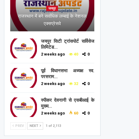
जयपुर
राजस्थान में बने सर्वाधिक लम्बाई के नेशनल
एक्सप्रेसवे
जयपुर सिटी ट्रांसपोर्ट सर्विसेज
लिमिटेड…
2 weeks ago
40
0
पूर्व विधानसभा अध्यक्ष स्व.
परसराम…
2 weeks ago
32
0
स्पीकर देवनानी से एसबीआई के
मुख्य…
2 weeks ago
60
0
PREV
NEXT
1 of 2,113