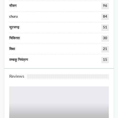
सीकर
96
churu
84
सूरजगढ़
51
चिकित्सा
30
शिक्षा
21
तम्बाकू नियंत्रण
15
Reviews